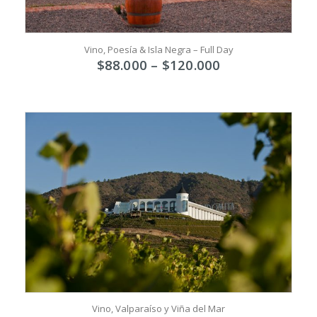
Vino, Poesía & Isla Negra – Full Day
$
88.000
–
$
120.000
Vino, Valparaíso y Viña del Mar